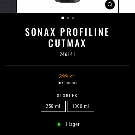
STÄNG
SONAX PROFILINE
CUTMAX
246141
Ord
399 kr
Pris
Inkl moms
STORLEK
250 ml
1000 ml
I lager