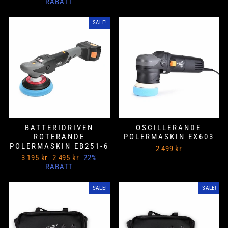
Pris
pris
RABATT
SALE!
BATTERIDRIVEN
OSCILLERANDE
ROTERANDE
POLERMASKIN EX603
POLERMASKIN EB251-6
2 499 kr
Ord
Nedsatt
3 195 kr
2 495 kr
22%
Pris
pris
RABATT
SALE!
SALE!