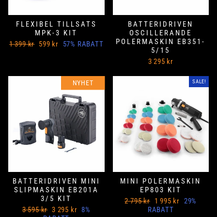
FLEXIBEL TILLSATS
BATTERIDRIVEN
MPK-3 KIT
OSCILLERANDE
POLERMASKIN EB351-
Ord
Nedsatt
1 399 kr
599 kr
57% RABATT
5/15
Pris
pris
3 295 kr
SALE!
SALE!
NYHET
BATTERIDRIVEN MINI
MINI POLERMASKIN
SLIPMASKIN EB201A
EP803 KIT
3/5 KIT
Ord
Nedsatt
2 795 kr
1 995 kr
29%
Ord
Nedsatt
Pris
pris
3 595 kr
3 295 kr
8%
RABATT