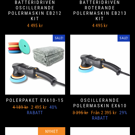
BATTERIDRIVEN
BATTERIDRIVEN
OSCILLERANDE
ROTERANDE
POLERMASKIN EB212
POLERMASKIN EB213
KIT
KIT
4 495 kr
4 495 kr
SALE!
SALE!
POLERPAKET EX610-15
OSCILLERANDE
POLERMASKIN EX610
Ord
Nedsatt
4 189 kr
2 495 kr
40%
Pris
pris
Ord
Nedsatt
RABATT
3 395 kr
Från 2 395 kr
29%
Pris
pris
RABATT
SALE!
NYHET