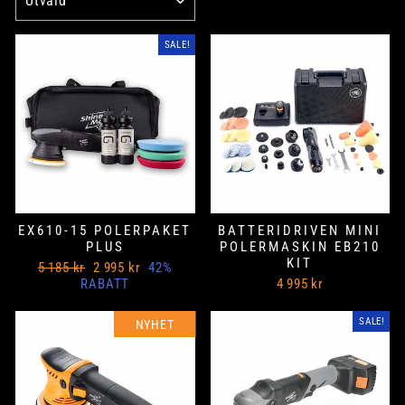
SALE!
EX610-15 POLERPAKET
BATTERIDRIVEN MINI
PLUS
POLERMASKIN EB210
KIT
Ord
Nedsatt
5 185 kr
2 995 kr
42%
Pris
pris
RABATT
4 995 kr
SALE!
NYHET