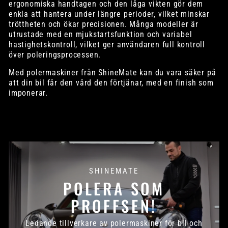
ergonomiska handtagen och den låga vikten gör dem
enkla att hantera under längre perioder, vilket minskar
tröttheten och ökar precisionen. Många modeller är
utrustade med en mjukstartsfunktion och variabel
hastighetskontroll, vilket ger användaren full kontroll
över poleringsprocessen.
Med polermaskiner från ShineMate kan du vara säker på
att din bil får den vård den förtjänar, med en finish som
imponerar.
SHINEMATE
POLERA SOM
PROFFSEN!
Ledande tillverkare av polermaskiner för bil och