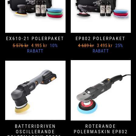
EX610-21 POLERPAKET
EP802 POLERPAKET
Ord
Nedsatt
Ord
Nedsatt
5 576 kr
4 995 kr
10%
4 689 kr
3 495 kr
25%
Pris
pris
Pris
pris
RABATT
RABATT
BATTERIDRIVEN
ROTERANDE
OSCILLERANDE
POLERMASKIN EP802