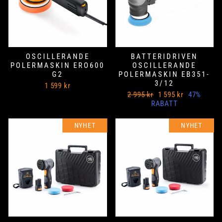
OSCILLERANDE
BATTERIDRIVEN
POLERMASKIN ERO600
OSCILLERANDE
G2
POLERMASKIN EB351-
3/12
1 599 kr
Ord
Nedsatt
2 995 kr
1 595 kr
47%
Pris
pris
RABATT
NYHET
NYHET