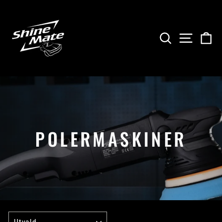
Gå
vidare
SÖK
V
POLERMASKINER