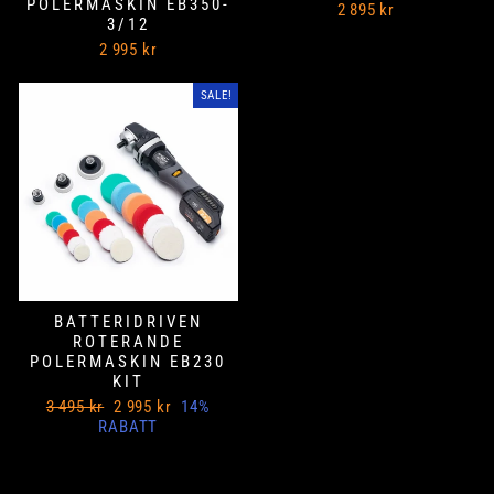
POLERMASKIN EB350-
2 895 kr
3/12
2 995 kr
SALE!
BATTERIDRIVEN
ROTERANDE
POLERMASKIN EB230
KIT
Ord
Nedsatt
3 495 kr
2 995 kr
14%
Pris
pris
RABATT